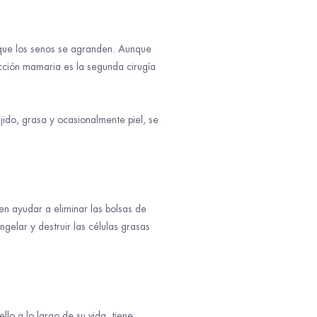
 que los senos se agranden. Aunque
ción mamaria es la segunda cirugía
ejido, grasa y ocasionalmente piel, se
n ayudar a eliminar las bolsas de
ngelar y destruir las células grasas
o a lo largo de su vida, tiene