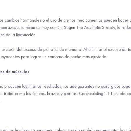
 los cambios hormonales o el uso de ciertos medicamentos pueden hacer
mbarazosa, también es muy común. Según The Aesthetic Society, la reduc
és de la liposucción.
la escisión del exceso de piel o tejido mamario. Al eliminar el exceso de t
 subyacentes para lograr un contorno de pecho más ajustado.
res de músculos
no producen los mismos resultados, los adelgazantes no quirúrgicos puede
de tratar como los flancos, brazos y piernas, CoolSculpting ELITE puede co
.
de los hombres experimentan algún tipo de pérdida permanente de cabell