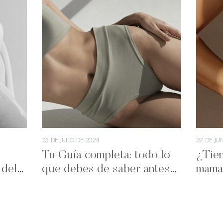
25 DE JULIO DE 2024
27 DE JU
Tu Guía completa: todo lo
¿Tien
 del
que debes de saber antes
mama
de realizarte una
tips 
Abdominoplastia
opci