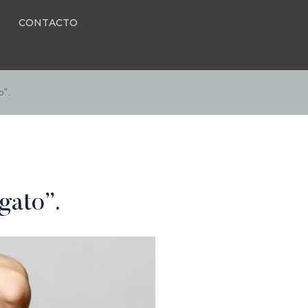
CONTACTO
o”.
gato”.