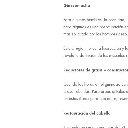
Ginecomastia
Para algunos hombres, la obesidad,
para algunos es una preocupación e
más solicitada por los hombres despu
Esta cirugía implica la liposucción y 
revela la definición de los músculos
Reductores de grasa + constructo
Cuando las horas en el gimnasio ya 
grasa rebeldes. Para áreas difíciles 
en estas áreas para que no regresen
Restauración del cabello
Teniendo en cuenta que más del 70% 