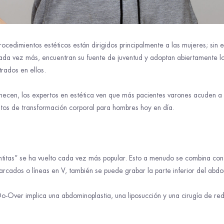
rocedimientos estéticos están dirigidos principalmente a las mujeres; si
ada vez más, encuentran su fuente de juventud y adoptan abiertamente los
trados en ellos.
ecen, los expertos en estética ven que más pacientes varones acuden a c
ntos de transformación corporal para hombres hoy en día.
lantitas” se ha vuelto cada vez más popular. Esto a menudo se combina co
rcados o líneas en V, también se puede grabar la parte inferior del abdo
Do-Over implica una abdominoplastia, una liposucción y una cirugía de r