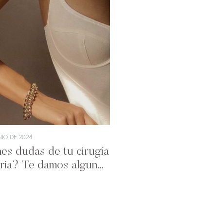
NIO DE 2024
es dudas de tu cirugía
ria? Te damos algunos
para elegir tu mejor
ón