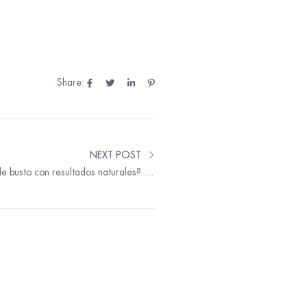
Share:
NEXT POST
¿Buscas un aumento de busto con resultados naturales? Esto es lo que debes pedir.