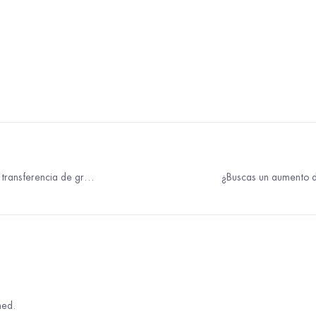
Una guía para los procedimientos de transferencia de grasa: ¿Cómo funcionan y qué esperar?
hed.