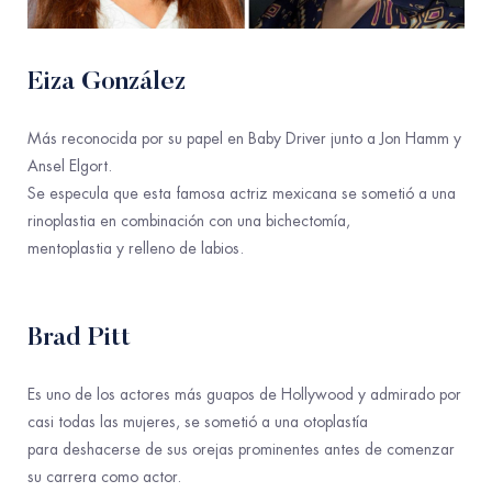
Eiza Go
nz
ález
Más reconocida por su papel en Baby
Driver junto a Jon Hamm y
Ansel Elgort.
Se especula que esta famosa actriz
mexicana se sometió a una
rinoplastia en
combinación con una
b
iche
ctomía,
mentoplastia y
relleno de labios
.
Brad Pitt
Es uno de los actores más guapos de
Hollywood y admirado por
casi todas las
mujeres, se sometió a una
otoplast
í
a
p
ara
deshacerse de sus orejas prominentes
antes de comenzar
su carrera como actor.