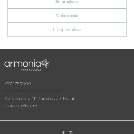
Blefaroplastia
Malarplastia
Lifting de Labios
477 175 7400
clinicaarmonia@hotmail.com
Av. León Nte. 111, Jardines del Moral,
37160 León, Gto.