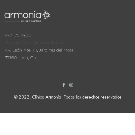
477 175 7400
clinicaarmonia@hotmail.com
Av. León Nte. 111, Jardines del Moral,
37160 León, Gto.
© 2022, Clínica Armonía. Todos los derechos reservados